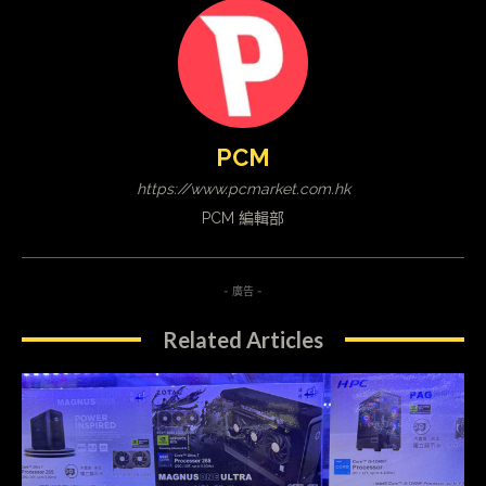
PCM
https://www.pcmarket.com.hk
PCM 編輯部
- 廣告 -
Related Articles