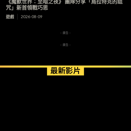
《魔獸世界：至暗之夜》 團隊分享「烏拉特克的詛
咒」新首領戰巧思
遊戲
2026-08-09
- 廣告 -
- 廣告 -
最新影片