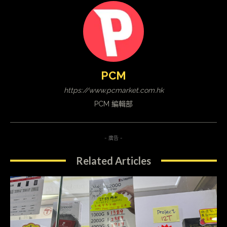
PCM
https://www.pcmarket.com.hk
PCM 編輯部
- 廣告 -
Related Articles