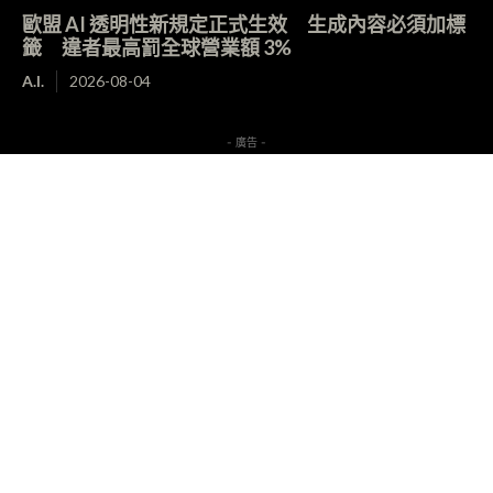
歐盟 AI 透明性新規定正式生效 生成內容必須加標
籤 違者最高罰全球營業額 3%
A.I.
2026-08-04
- 廣告 -