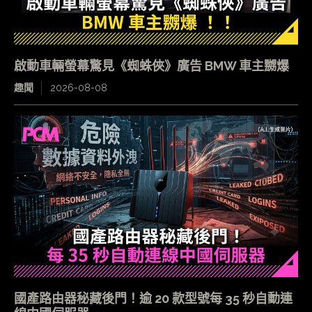
啟動車輛螢幕驚見《蜘蛛俠》廣告 BMW 車主嬲爆
趣聞
2026-08-08
國產路由器秘藏後門！逾 20 款型號每 35 秒自動連