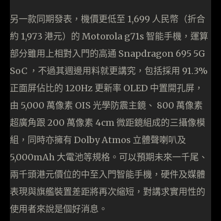
另一款同期發表，機價更低至 1,699 人民幣（折合
約 1,973 港元）的 Motorola g71s 智能手機，運算
部分雖用上相對入門的高通 Snapdragon 695 5G
SoC ，不過其週邊用料就更講究，包括採用 91.3%
正面屏佔比的 120Hz 更新率 OLED 中置開孔屏，
由 5,000 萬像素 OIS 光學防震主鏡、 800 萬像素
超廣角跟 200 萬像素 4cm 微距鏡組成的三攝像模
組，同時亦擁有 Dolby Atmos 立體聲喇叭及
5,000mAh 大電池等規格。可以預期未來一千尾、
兩千頭港元價位的中至入門智能手機，硬件及媒體
表現與旗艦裝置差距將再次縮短，對講求實用性的
使用者來說是個好消息。