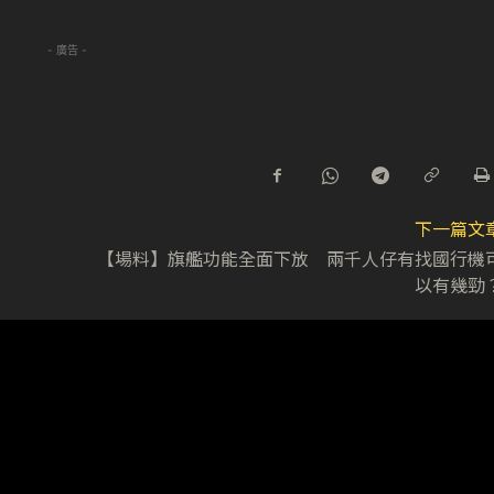
- 廣告 -
下一篇文
【場料】旗艦功能全面下放 兩千人仔有找國行機
以有幾勁