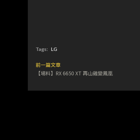
Tags:
LG
前一篇文章
【場料】RX 6650 XT 再山雞變鳳凰