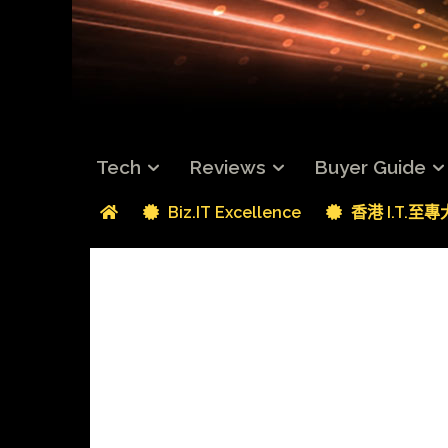
Tech
Reviews
Buyer Guide
Biz.IT Excellence
香港 I.T.至