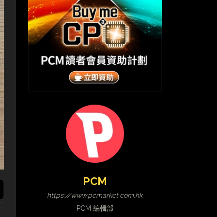
PCM
https://www.pcmarket.com.hk
PCM 編輯部