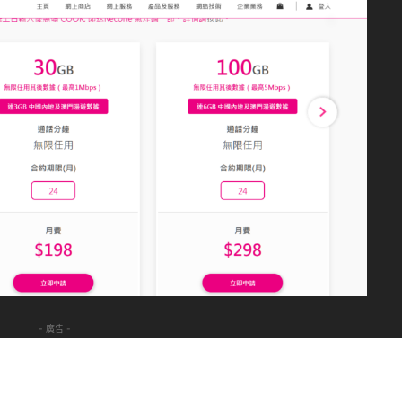
- 廣告 -