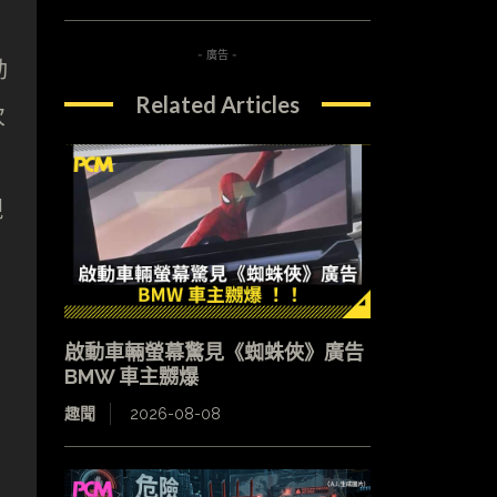
- 廣告 -
動
Related Articles
次
視
啟動車輛螢幕驚見《蜘蛛俠》廣告
BMW 車主嬲爆
趣聞
2026-08-08