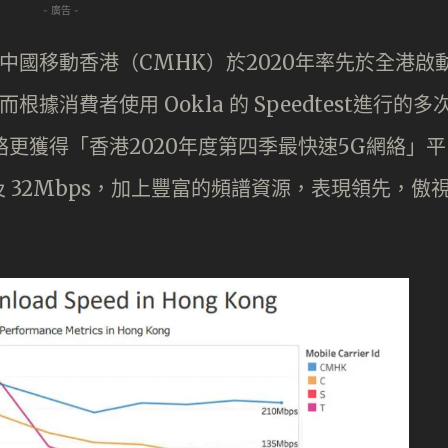
- 廣告 -
中國移動香港（CMHK）於2020年率先於全港啟
據消費者使用 Ookla 的 Speedtest進行的多
 網絡更獲得「香港2020年度第四季最快速5G網絡」平
 及 32Mbps，加上豐富的頻譜資源，表現領先，傲