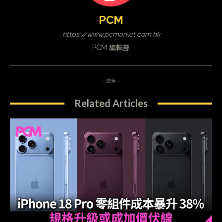
PCM
https://www.pcmarket.com.hk
PCM 編輯部
- 廣告 -
Related Articles