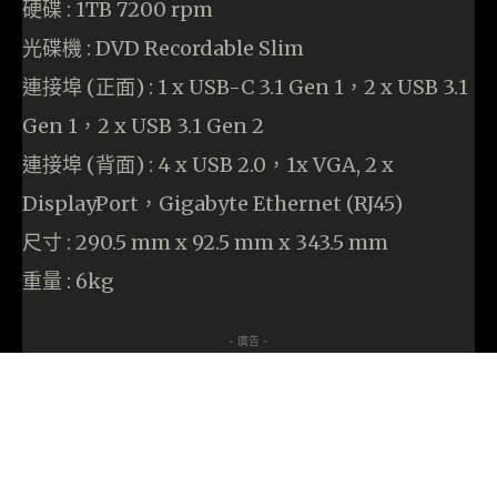
硬碟 : 1TB 7200 rpm
光碟機 : DVD Recordable Slim
連接埠 (正面) : 1 x USB-C 3.1 Gen 1，2 x USB 3.1
Gen 1，2 x USB 3.1 Gen 2
連接埠 (背面) : 4 x USB 2.0，1x VGA, 2 x
DisplayPort，Gigabyte Ethernet (RJ45)
尺寸 : 290.5 mm x 92.5 mm x 343.5 mm
重量 : 6kg
- 廣告 -