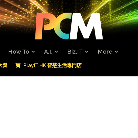
How To
A.I.
Biz.IT
More
專大獎
PlayIT.HK 智慧生活專門店