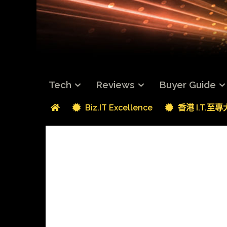
Tech
Reviews
Buyer Guide
Biz.IT Excellence
香港 I.T.至