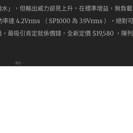
縮水」，但輸出威力卻見上升，在標準增益，無負載
 4.2Vrms （ SP1000 為 3.9Vrms ），絕對
最吸引肯定就係價錢，全新定價 $19,580 ，陳列
- 廣告 -