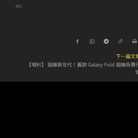
- 廣告 -
下一篇文
【場料】 摺機新世代！舊款 Galaxy Fold 摺機街價