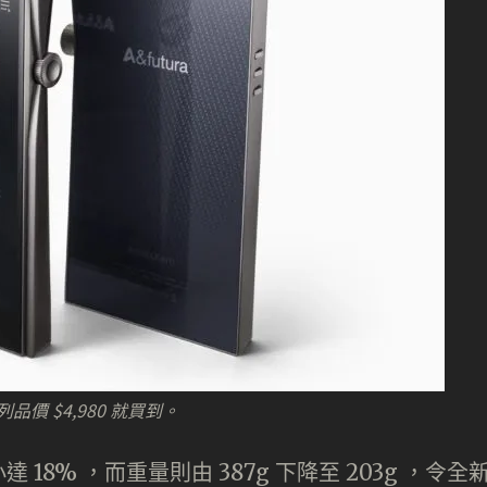
，陳列品價 $4,980 就買到。
小達 18% ，而重量則由 387g 下降至 203g ，令全