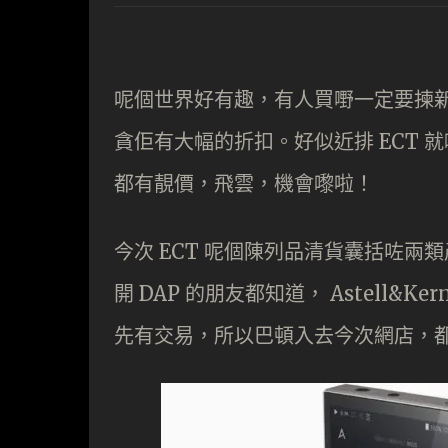
呢個世界好有趣，有人買嘢一定要揀
貪佢有大幅的折扣。好似近排 ECT 就嚟
都有靚價，飛雲，機會嚟啦！
今次 ECT 呢個陳列品清貨囊括咗兩類產
開 DAP 的朋友都知道， Astell
先有交易，所以巴頓入去今次網店，都即刻對