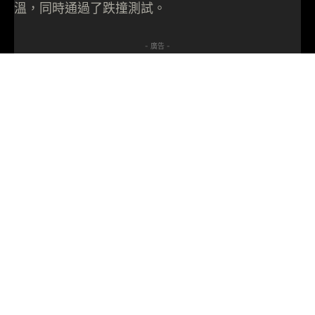
溫，同時通過了跌撞測試。
- 廣告 -