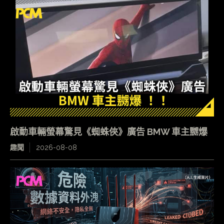
啟動車輛螢幕驚見《蜘蛛俠》廣告 BMW 車主嬲爆
趣聞
2026-08-08