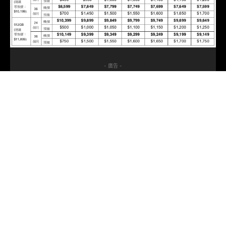
- 廣告 -