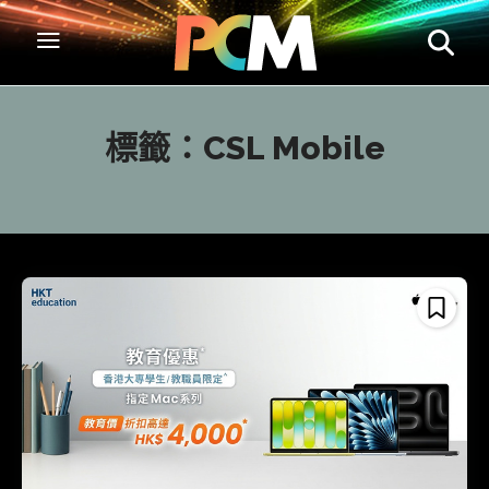
標籤：
CSL Mobile