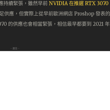
 供應持續緊張，雖然早前
NVIDIA 在推遲 RTX 3070
供應，但實際上從早前歐洲網店 Proshop 發表
 3070 的供應也會相當緊張，相信最早都要到 2021 年
- 廣告 -