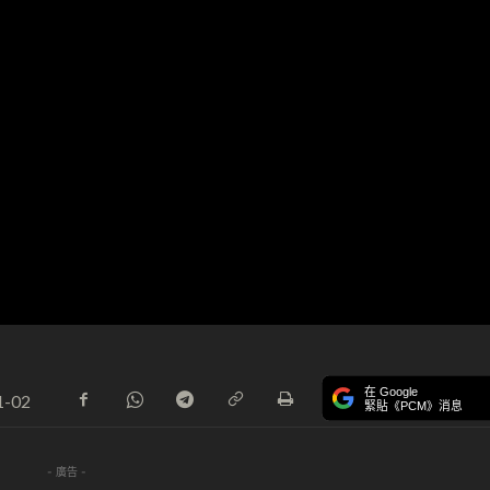
在 Google
1-02
緊貼《PCM》消息
- 廣告 -