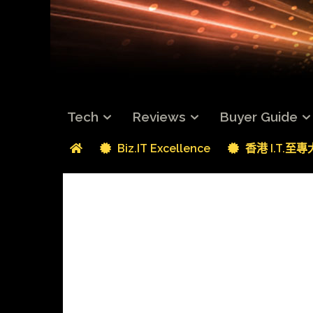
Tech
Reviews
Buyer Guide
Biz.IT Excellence
香港 I.T.至