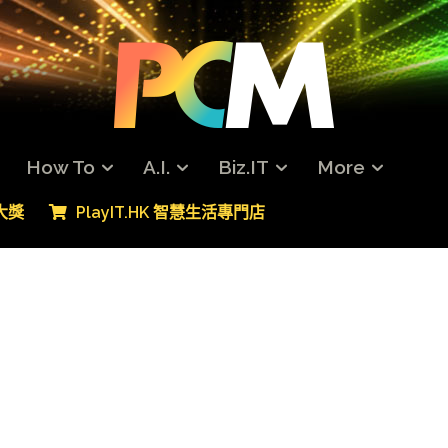
How To
A.I.
Biz.IT
More
專大獎
PlayIT.HK 智慧生活專門店