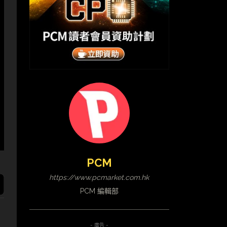
PCM
https://www.pcmarket.com.hk
PCM 編輯部
- 廣告 -