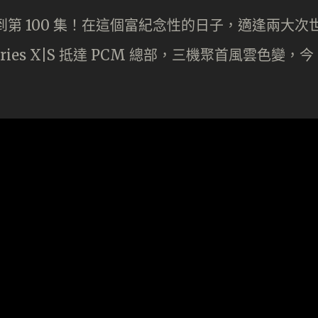
 》來到第 100 集！在這個富紀念性的日子，適逢兩大次
x Series X|S 抵達 PCM 總部，三機聚首風雲色變，今