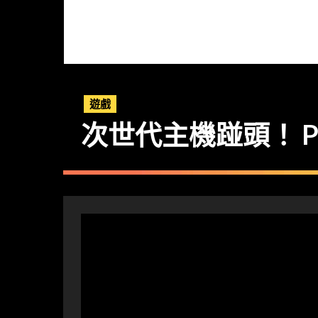
遊戲
次世代主機踫頭！ PlayS