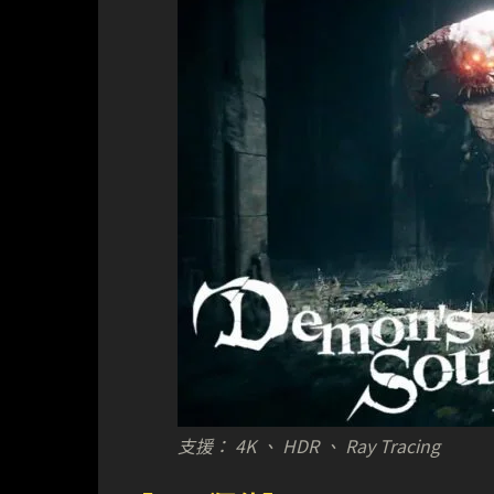
支援： 4K 、 HDR 、 Ray Tracing