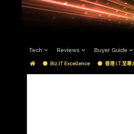
Tech
Reviews
Buyer Guide
Biz.IT Excellence
香港 I.T.至