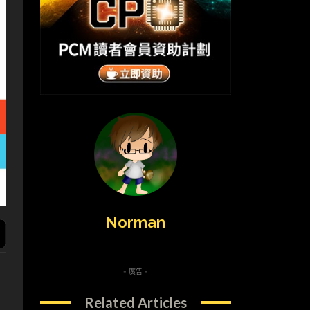
Norman
- 廣告 -
Related Articles