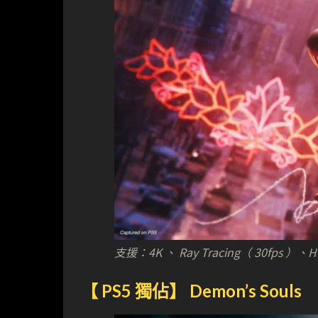
支援：4K 、 Ray Tracing（ 30fps ）
【 PS5 獨佔】 Demon’s Souls