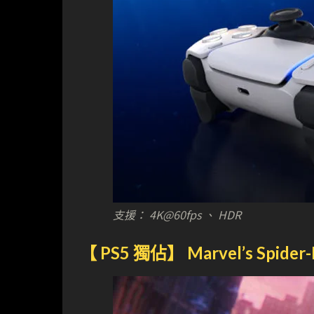
支援： 4K@60fps 、 HDR
【 PS5 獨佔】 Marvel’s Spider-M