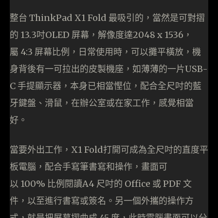
整台 ThinkPad X1 Fold 最吸引的，當然是可對摺
的 13.3吋OLED 屏幕，解像度達2048 x 1536，
屬 4:3 屏幕比例，日常使用時，可以攤平橫放，機
身背後有一可拉出的皮製機座，如薄薄的一片USB-
C 手提顯示器，本身已相當慳位，配合全尺吋的藍
牙鍵盤、滑鼠，在辦公室或在家工作，感覺相當
好。
當要外出工作，X1 Fold打開可成為全尺吋的直度平
板電腦，配合手寫筆書寫和操作，畫面可
以 100% 比例閱讀A4 尺吋的 Office 或 PDF 文
件，以至進行書寫或簽名。另一個外攜的操作方
式，就是把屏幕摺曲成 45 度，此時電腦畫面可以分