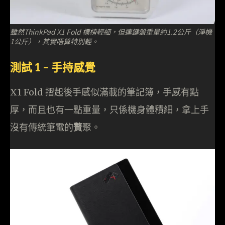
雖然ThinkPad X1 Fold 標榜輕細，但連鍵盤重量約1.2公斤（淨機
1公斤），其實唔算特別輕。
測試 1 – 手持感覺
X1 Fold 摺起後手感似滿載的筆記簿，手感有點
厚，而且也有一點重量，只係機身體積細，拿上手
沒有傳統筆電的
贅
聚。