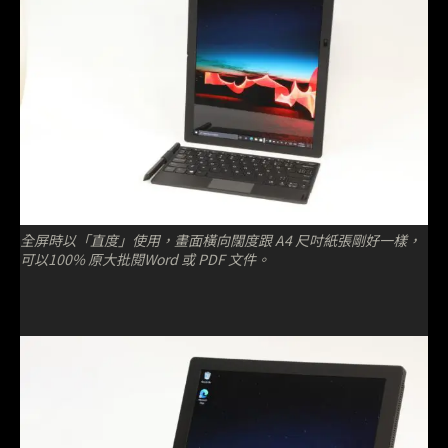
全屏時以「直度」使用，畫面橫向闊度跟 A4 尺吋紙張剛好一樣，
可以100% 原大批閱Word 或 PDF 文件。