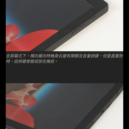
全屏幕式下，橫向擺向時機身右邊有開關及音量按鍵，但垂直擺放
時，這排鍵會變成放在機底。