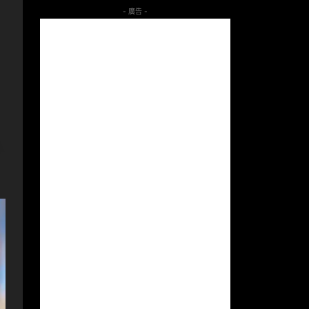
- 廣告 -