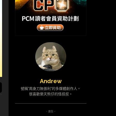
Andrew
號稱"周身刀無張利"的多媒體創作人。
很喜歡樂天熊仔的怪叔叔。
- 廣告 -