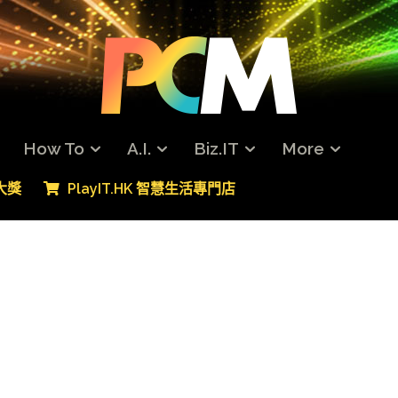
How To
A.I.
Biz.IT
More
專大獎
PlayIT.HK 智慧生活專門店