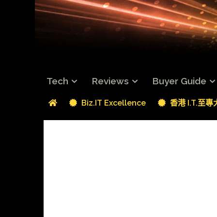
Tech
Reviews
Buyer Guide
Biz.IT Excellence
香港 I.T.至