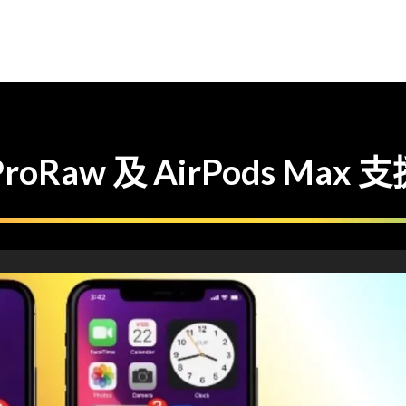
ProRaw 及 AirPods Max 