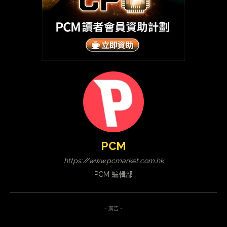
PCM
https://www.pcmarket.com.hk
PCM 編輯部
- 廣告 -