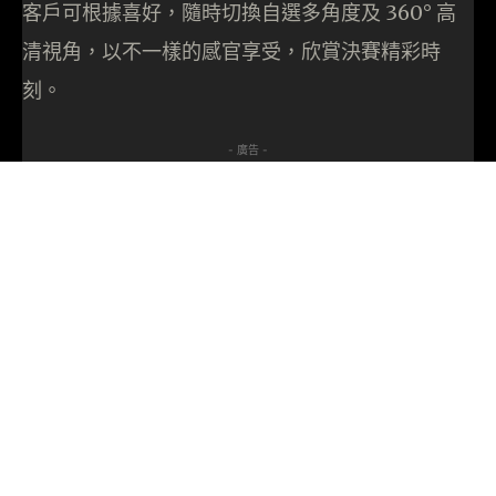
客戶可根據喜好，隨時切換自選多角度及 360° 高
清視角，以不一樣的感官享受，欣賞決賽精彩時
刻。
- 廣告 -