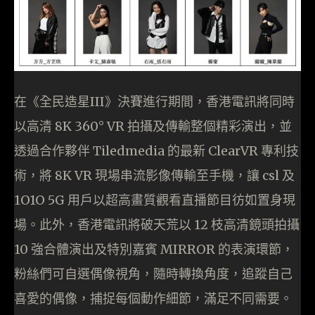
在《全民造星III》決賽進行期間，香港電訊將同時
以高清 8K 360° VR 拍攝及傳輸整個精彩演出，並
透過合作夥伴 Tiledmedia 的最新 ClearVR 專利技
術，將 8K VR 現場串流影像傳輸至手機，讓 csl 及
1O1O 5G 用戶以超高畫質觀看直播節目彷如置身現
場。此外，香港電訊將破天荒以 12 枝高清鏡頭拍攝
10 強合體演出及特別嘉賓 MIRROR 的表演環節，
粉絲們可自選偶像視角，隨時轉換角度，追蹤自己
喜愛的偶像，捕捉每個動作細節，滿足不同需要。