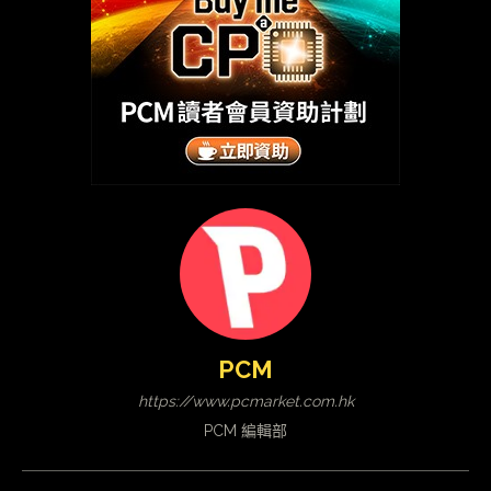
PCM
https://www.pcmarket.com.hk
PCM 編輯部