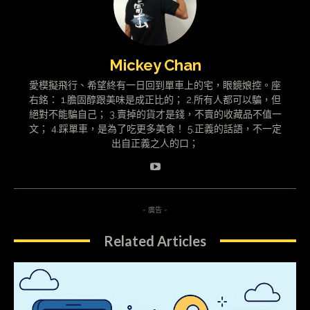
Mickey Chan
愛模擬飛行、希望終有一日回到單車上的宅，眼鏡娘控。座
右銘： 1.膽固醇跟美味是成正比的； 2.所有人都可以騙，但
絕對不能騙自己； 3.賣掉的貨才是錢，不賣的收藏品不值一
文； 4.踩單車，是為了吃更多美食！ 5.正義的話語，不一定
出自正義之人的口；
- 廣告 -
Related Articles