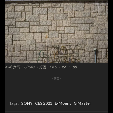
exif: 快門：1/250s 、光圈：F4.5 、 ISO：100
- 廣告 -
Tags:
SONY
CES 2021
E-Mount
G Master