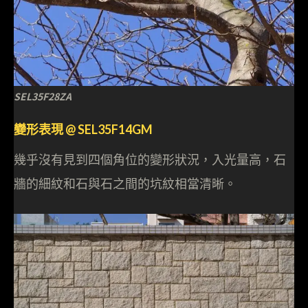
SEL35F28ZA
變形表現 @ SEL35F14GM
幾乎沒有見到四個角位的變形狀況，入光量高，石
牆的細紋和石與石之間的坑紋相當清晰。