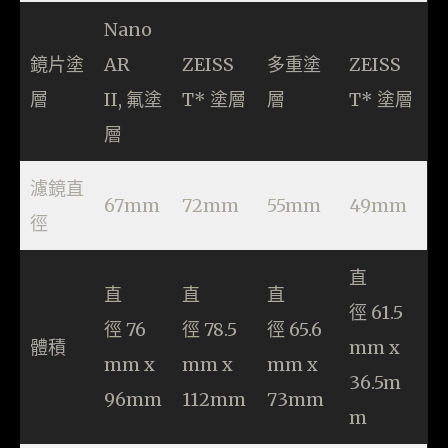
Nano
鏡片塗
AR
ZEISS
多重塗
ZEISS
層
II, 氟塗
T* 塗層
層
T* 塗層
層
濾鏡直
67mm
72mm
55mm
49mm
徑
直
直
直
直
徑 61.5
徑 76
徑 78.5
徑 65.6
體積
mm x
mm x
mm x
mm x
36.5m
96mm
112mm
73mm
m