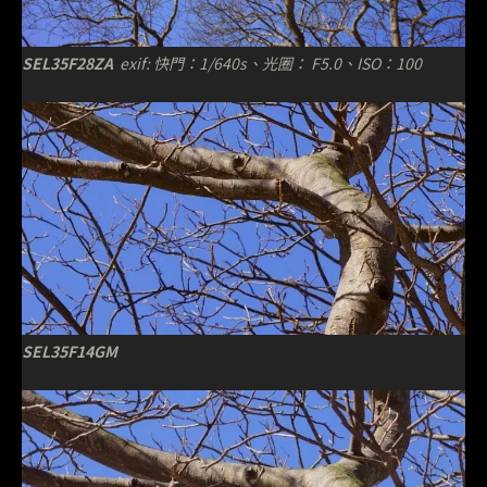
SEL35F28ZA
exif: 快門：1/640s、光圈： F5.0、ISO：100
SEL35F14GM