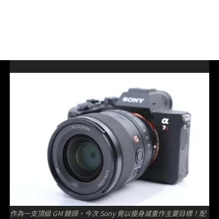
作為一支頂級 GM 鏡頭，今次 Sony 竟以瘦身減重作主要目標！配