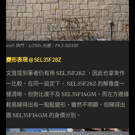
exif: 快門：1/250s 光圈：F4.5 ISO100
變形表現 @ SEL35F28Z
文首提到筆者仍有用 SEL35F28Z ，因此也拿來作
一比較，在同一設定下， SEL35F28Z 的解像度一
樣清晰，但對比度不及 SEL35F14GM，而左方邊緣
較易睇得出有一點點變形，雖然不明顯，但睇得出
跟 SEL35F14GM 的身價分別。