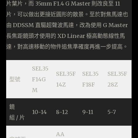
片葉片，而 35mm F1.4 G Master 則改良至 11
片，可以做出更接近圓形的散景。至於對焦馬達也
由 DDSSM 直驅超聲波馬達，改為使用 G Master
長焦距鏡頭才使用的 XD Linear 極高動態線性馬
達，對高速移動的物件追焦準確度再進一步提高。
SEL35
SEL35F
SEL35
SEL35F
型號
F14G
14Z
F18F
28Z
M
鏡
10-14
8-12
9-11
5-7
組 / 片
AA