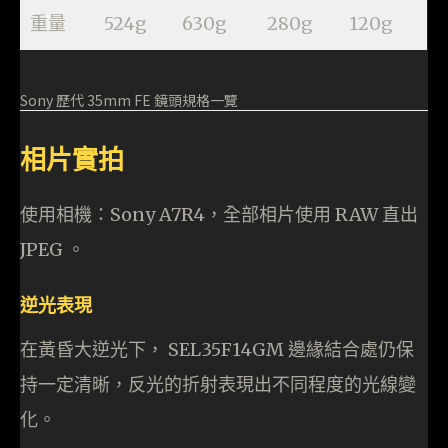
重量
524g
630g
280g
120g
Sony 歷代 35mm FE 鏡頭規格一覽
相片實拍
使用相機：Sony A7R4，全部相片使用 RAW 直出
JPEG 。
逆光表現
在黃昏大逆光下， SEL35F14GM 邊緣結合處仍保
持一定清晰，反光的折射表現出不同程度的光線變
化。