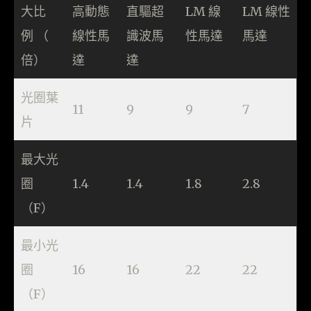
大比
高動態
直驅超
LM 線
LM 線性
例 （
線性馬
識波馬
性馬達
馬達
倍）
達
達
光圈葉
11
9
9
7
片
最大光
圈
1.4
1.4
1.8
2.8
（F）
最小光
圈
16
16
22
22
（F）