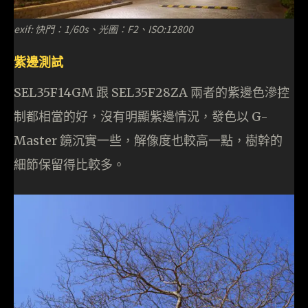
exif: 快門：1/60s、光圈：F2、ISO:12800
紫邊測試
SEL35F14GM 跟 SEL35F28ZA 兩者的紫邊色滲控
制都相當的好，沒有明顯紫邊情況，發色以 G-
Master 鏡沉實一些，解像度也較高一點，樹幹的
細節保留得比較多。