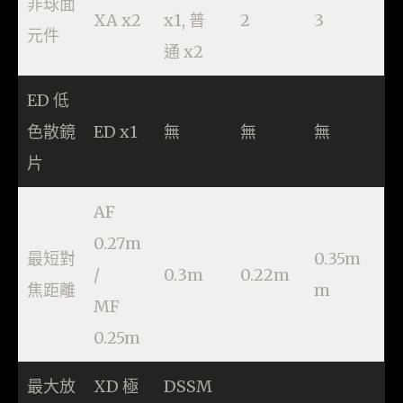
非球面
XA x2
x1, 普
2
3
元件
通 x2
ED 低
色散鏡
ED x1
無
無
無
片
AF
0.27m
最短對
0.35m
/
0.3m
0.22m
焦距離
m
MF
0.25m
最大放
XD 極
DSSM