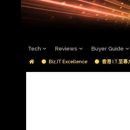
Tech
Reviews
Buyer Guide
Biz.IT Excellence
香港 I.T.至