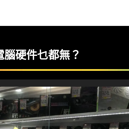
電腦硬件乜都無？