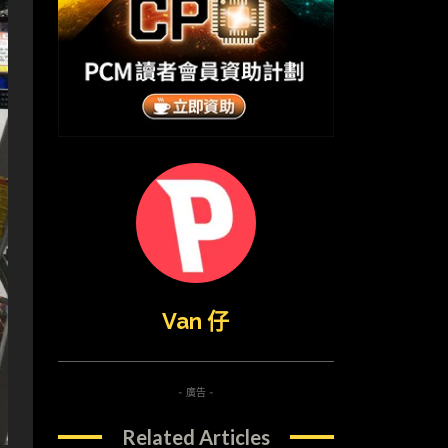
Van 仔
- 廣告 -
Related Articles