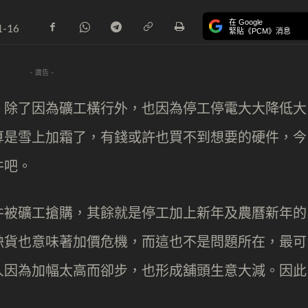
在 Google
1-16
緊貼《PCM》消息
- 廣告 -
，除了因為礦工橫行外，也因為停工停電大大降低大
算是雪上加霜了，有錢或許也買不到想要的硬件，今
件吧。
件被礦工搶購，其餘就是停工加上新年及農曆新年的
缺貨也意味著加價危機，而這也不是問題所在，最可
人因為加幅太高而卻步，也形成舖頭生意大減。因此