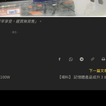
買早享受，遲買無貨售」。
- 廣告 -
下一篇文
 100W
【場料】 記憶體產品或升 3 