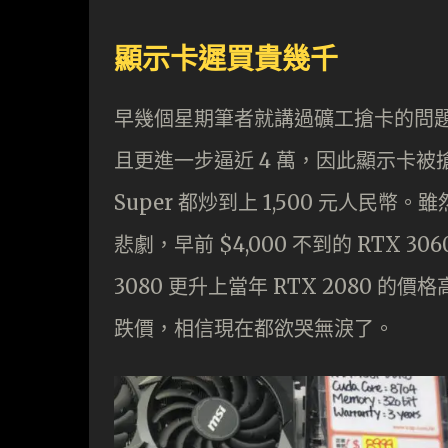
顯示卡遲買貴幾千
早幾個星期筆者就講過礦工搶卡的問題，
且更進一步逼近 4 萬，因此顯示卡被搶
Super 都炒到上 1,500 元人民
悲劇，早前 $4,000 不到的 RTX 30
3080 更升上當年 RTX 2080
跌價，相信現在都欲哭無淚了。