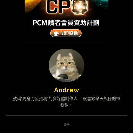
Andrew
號稱"周身刀無張利"的多媒體創作人。 很喜歡樂天熊仔的怪
叔叔。
- 廣告 -