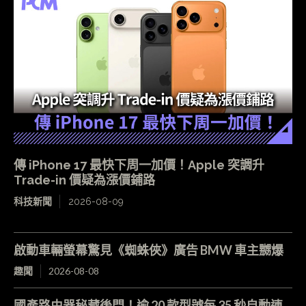
傳 iPhone 17 最快下周一加價！Apple 突調升
Trade-in 價疑為漲價鋪路
科技新聞
2026-08-09
啟動車輛螢幕驚見《蜘蛛俠》廣告 BMW 車主嬲爆
趣聞
2026-08-08
國產路由器秘藏後門！逾 20 款型號每 35 秒自動連