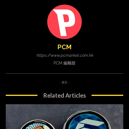
PCM
https://www.pcmarket.com.hk
PCM 編輯部
- 廣告 -
Related Articles