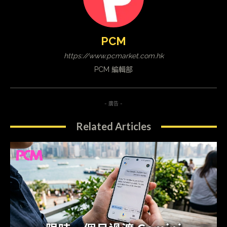
PCM
https://www.pcmarket.com.hk
PCM 編輯部
- 廣告 -
Related Articles