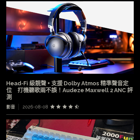
Head-Fi 級靚聲 + 支援 Dolby Atmos 精準聲音定
位 打機聽歌兩不誤！Audeze Maxwell 2 ANC 評
測
影音
2026-08-08