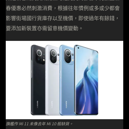
春優惠必然刺激消費，根據往年慣例或多或少都會
影響街場國行貨庫存以至機價，即使過年有餘錢，
要添加新裝置亦需留意機價變動。
旗艦作 Mi 11 未像去年 Mi 10 般缺貨。