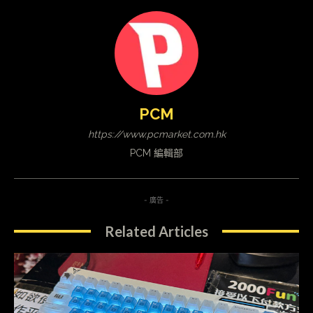
PCM
https://www.pcmarket.com.hk
PCM 編輯部
- 廣告 -
Related Articles