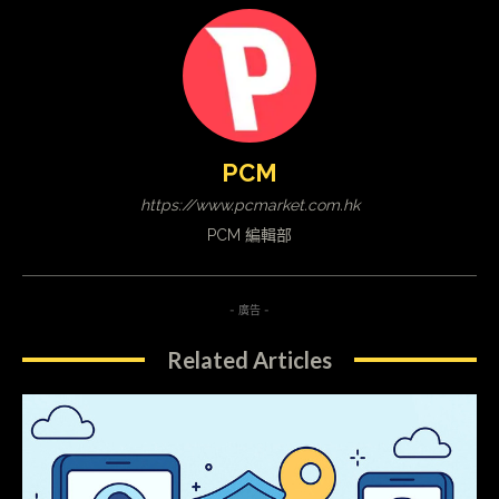
PCM
https://www.pcmarket.com.hk
PCM 編輯部
- 廣告 -
Related Articles