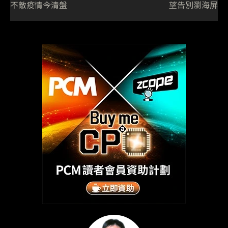
不敵疫情今清盤
望告別瀏海屏