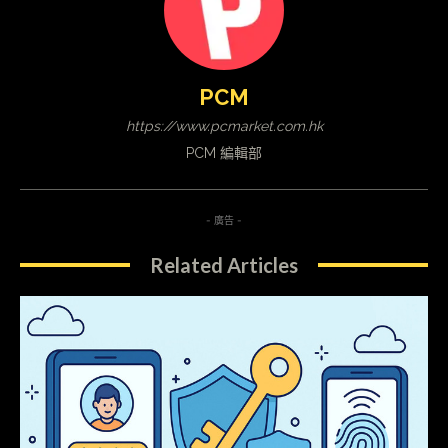
PCM
https://www.pcmarket.com.hk
PCM 編輯部
- 廣告 -
Related Articles