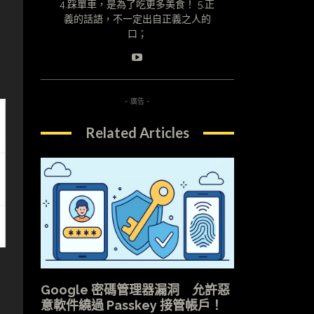
4.踩單車，是為了吃更多美食！ 5.正
義的話語，不一定出自正義之人的
口；
- 廣告 -
Related Articles
Google 密碼管理器漏洞 允許惡
意軟件繞過 Passkey 接管帳戶！