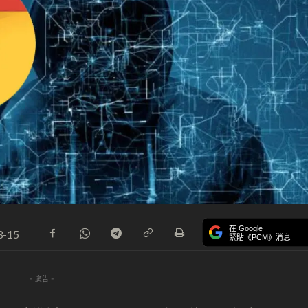
在 Google
3-15
緊貼《PCM》消息
- 廣告 -