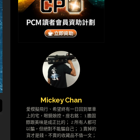
Mickey Chan
愛模擬飛行、希望終有一日回到單車
上的宅，眼鏡娘控。座右銘： 1.膽固
醇跟美味是成正比的； 2.所有人都可
以騙，但絕對不能騙自己； 3.賣掉的
貨才是錢，不賣的收藏品不值一文；