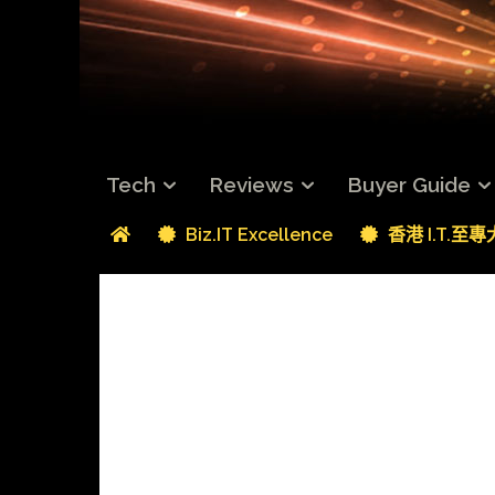
Tech
Reviews
Buyer Guide
Biz.IT Excellence
香港 I.T.至