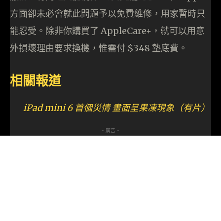
方面卻未必會就此問題予以免費維修，用家暫時只
能忍受。除非你購買了 AppleCare+，就可以用意
外損壞理由要求換機，惟需付 $348 墊底費。
相關報道
iPad mini 6 首個災情 畫面呈果凍現象（有片）
- 廣告 -