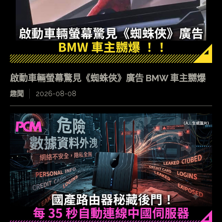
啟動車輛螢幕驚見《蜘蛛俠》廣告 BMW 車主嬲爆
趣聞
2026-08-08