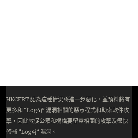
HKCERT 認為這種情況將進一步惡化，並預料將有
更多和 “Log4j” 漏洞相關的惡意程式和勒索軟件攻
擊，因此敦促公眾和機構要留意相關的攻擊及盡快
修補 “Log4j” 漏洞。