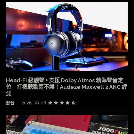
Head-Fi 級靚聲 + 支援 Dolby Atmos 精準聲音定
位 打機聽歌兩不誤！Audeze Maxwell 2 ANC 評
測
影音
2026-08-08