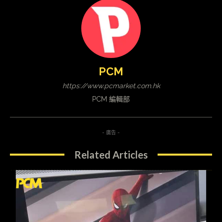
PCM
https://www.pcmarket.com.hk
PCM 編輯部
- 廣告 -
Related Articles