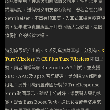
歌嘅實啱用，鍾意煲劇睇戲嘅又啱用，仲可以用嚟
講埋電話，送俾男女朋友都冇得輸。著名音響品牌
Sennheiser，不單有線耳筒、入耳式耳機有極高評
價，近年進軍真無線藍牙耳機同樣大受歡迎，是個
值得推介的送禮之選。
特別係最新推出的 CX 系列真無線耳機，分別有
CX
Ture Wireless
及
CX Plus Ture Wireless
兩個型
號，兩者同樣兼容 Bluetooth v5.2 制式，並支援
SBC、AAC 及 aptX 音訊編碼，煲劇睇MV都唔會
甩咀；另外耳機內置德國研製的 TrueResponse
7mm 動圈單元，聽感十分討好，樂器聲人聲均紮
實，配合 Bass Boost 功能，送比女友或老婆用來