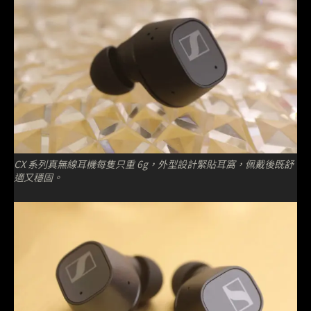
CX 系列真無線耳機每隻只重 6g，外型設計緊貼耳窩，佩戴後既舒
適又穩固。