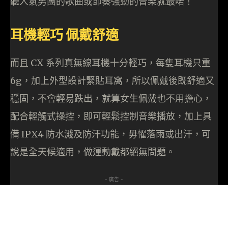
聽人氣男團的歌曲或節奏強勁的音樂就最啱！
耳機輕巧 佩戴舒適
而且 CX 系列真無線耳機十分輕巧，每隻耳機只重
6g，加上外型設計緊貼耳窩，所以佩戴後既舒適又
穩固，不會輕易跌出，就算女生佩戴也不用擔心，
配合輕觸式操控，即可輕鬆控制音樂播放，加上具
備 IPX4 防水濺及防汗功能，毋𢣷落雨或出汗，可
說是全天候適用，做運動戴都絕無問題。
- 廣告 -