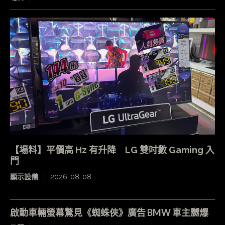
【場料】平價高 Hz 有升降 LG 雙吋數 Gaming 入
門
顯示設備
2026-08-08
啟動車輛螢幕驚見《蜘蛛俠》廣告 BMW 車主嬲爆