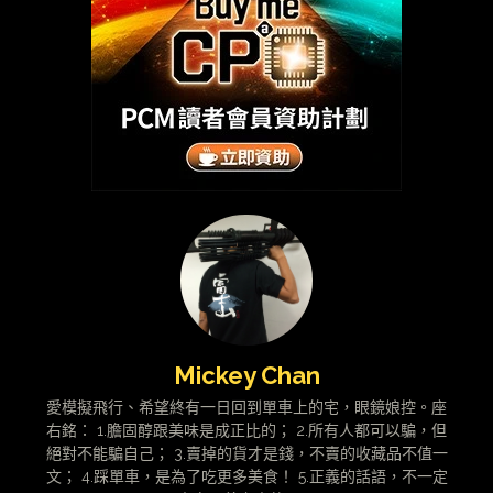
Mickey Chan
愛模擬飛行、希望終有一日回到單車上的宅，眼鏡娘控。座
右銘： 1.膽固醇跟美味是成正比的； 2.所有人都可以騙，但
絕對不能騙自己； 3.賣掉的貨才是錢，不賣的收藏品不值一
文； 4.踩單車，是為了吃更多美食！ 5.正義的話語，不一定