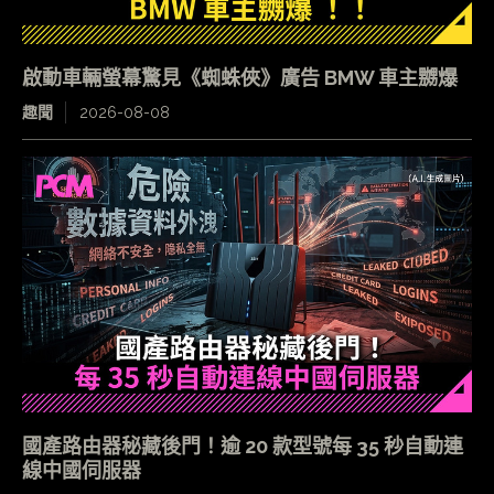
啟動車輛螢幕驚見《蜘蛛俠》廣告 BMW 車主嬲爆
趣聞
2026-08-08
國產路由器秘藏後門！逾 20 款型號每 35 秒自動連
線中國伺服器