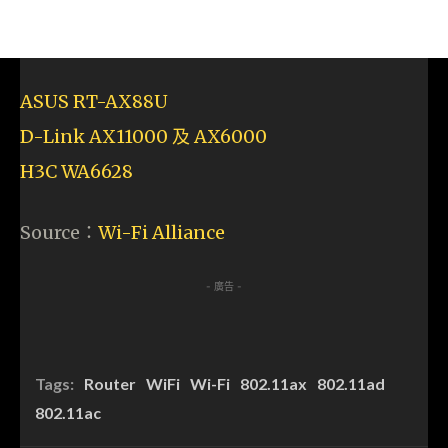
ASUS RT-AX88U
D-Link AX11000 及 AX6000
H3C WA6628
Source：
Wi-Fi Alliance
- 廣告 -
Tags:
Router
WiFi
Wi-Fi
802.11ax
802.11ad
802.11ac