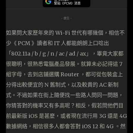
緊貼《PCM》消息
- 廣告 -
如果問大家歷年來的 Wi-Fi 世代有哪幾個，相信不
少《 PCM 》讀者和 IT 人都能朗朗上口唸出
「802.11a / b / g / n / ac / ad / ax」，畢竟大家都
很聰明，很熟悉電腦產品發展。就算未必記得這 7
組字母，去到店鋪選購 Router ，都可從包裝盒上
分得出較便宜的 N 舊制式，以及較貴的 AC 新制
式。不過如果在街上隨便找一些路人問同一問題，
你猜答對的機率又有多高呢？相反，假若問他們目
前最新版 iOS 是甚麼，或者現在流行用 3G 還是 4G
數據網絡，相信很多人都會答對 iOS 12 和 4G 。然