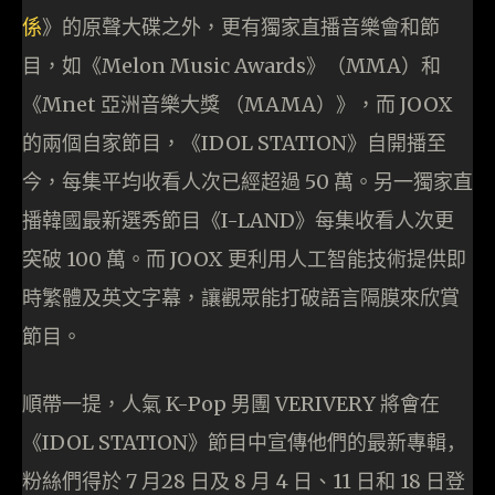
係
》的原聲大碟之外，更有獨家直播音樂會和節
目，如《Melon Music Awards》（MMA）和
《Mnet 亞洲音樂大獎 （MAMA）》，而 JOOX
的兩個自家節目，《IDOL STATION》自開播至
今，每集平均收看人次已經超過 50 萬。另一獨家直
播韓國最新選秀節目《I-LAND》每集收看人次更
突破 100 萬。而 JOOX 更利用人工智能技術提供即
時繁體及英文字幕，讓觀眾能打破語言隔膜來欣賞
節目。
順帶一提，人氣
K-Pop
男團
VERIVERY
將會在
《IDOL STATION》節
目中
宣傳
他們的
最
新專輯，
粉絲們
得於
7
月
28
日及
8
月
4
日
、
11
日和
18
日
登