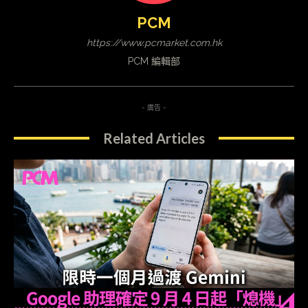
PCM
https://www.pcmarket.com.hk
PCM 編輯部
- 廣告 -
Related Articles