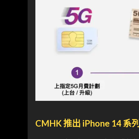
CMHK 推出 iPhone 