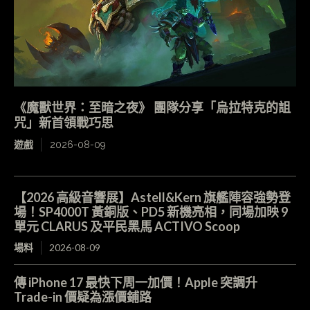
《魔獸世界：至暗之夜》 團隊分享「烏拉特克的詛
咒」新首領戰巧思
遊戲
2026-08-09
【2026 高級音響展】Astell&Kern 旗艦陣容強勢登
場！SP4000T 黃銅版、PD5 新機亮相，同場加映 9
單元 CLARUS 及平民黑馬 ACTIVO Scoop
場料
2026-08-09
傳 iPhone 17 最快下周一加價！Apple 突調升
Trade-in 價疑為漲價鋪路