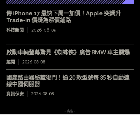
傳 iPhone 17 最快下周一加價！Apple 突調升
Trade-in 價疑為漲價鋪路
科技新聞
2026-08-09
啟動車輛螢幕驚見《蜘蛛俠》廣告 BMW 車主嬲爆
趣聞
2026-08-08
國產路由器秘藏後門！逾 20 款型號每 35 秒自動連
線中國伺服器
資訊保安
2026-08-08
- 廣告 -