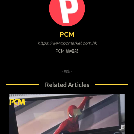
PCM
https://www.pcmarket.com.hk
PCM 編輯部
- 廣告 -
Related Articles