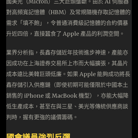
國美光（Micron）三大巨頭壟斷。由於 AI 伺服器
對高頻寬記憶體（HBM）及常規隨機存取記憶體的
需求「填不飽」，令普通消費級記憶體的合約價暴
升近四倍，直接蠶食了 Apple 產品的利潤空間。
業界分析指，長鑫存儲近年技術進步神速，產能亦
因成功在上海證券交易所上市而大幅擴張，其晶片
成本遠比美韓巨頭低廉。如果 Apple 能夠成功將長
鑫存儲引入供應鏈（即使初期可能僅限於中國本土
銷售的 iPhone 或 MacBook 機型），亦能大幅降
低生產成本，甚至在與三星、美光等傳統供應商談
判時，握有更強的議價籌碼。
國會議員強烈反彈