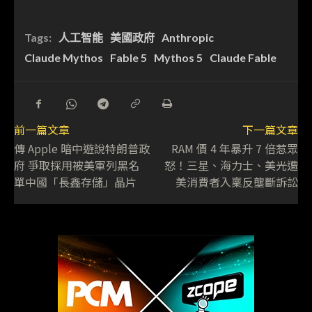
Tags:
人工智能
美國政府
Anthropic
Claude Mythos
Fable 5
Mythos 5
Claude Fable
前一篇文章
下一篇文章
傳 Apple 暗中遊說特朗普政
RAM 價 4 年暴升 7 倍惹眾
府 爭取採用被美軍列黑名
怒！三星、海力士、美光遭
單中國「長鑫存儲」晶片
美消費者入稟反壟斷訴訟