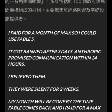
的一系列美國組織」，預計包括約 100 個政府與民
間機構組成的群組，主要聚焦於網路防禦及基礎設
施提供者。
I PAID FOR A MONTH OF MAX SO I COULD
USE FABLE 5.
IT GOT BANNED AFTER 3 DAYS. ANTHROPIC
PROMISED COMMUNICATION WITHIN 24
HOURS.
I BELIEVED THEM.
THEY WERE SILENT FOR 2 WEEKS.
MY MONTH WILL BE GONE BY THE TIME
FABLE COMES BACK AND I PAID FOR A MAX