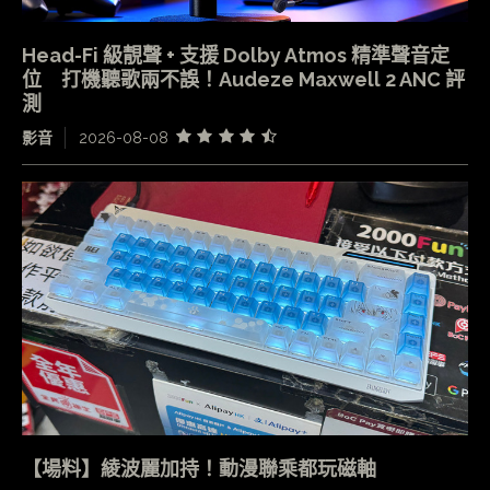
Head-Fi 級靚聲 + 支援 Dolby Atmos 精準聲音定
位 打機聽歌兩不誤！Audeze Maxwell 2 ANC 評
測
影音
2026-08-08
【場料】綾波麗加持！動漫聯乘都玩磁軸