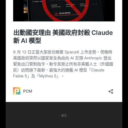
- 廣告 -