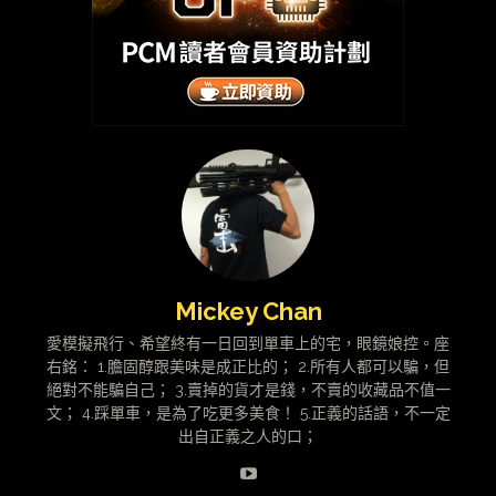
Mickey Chan
愛模擬飛行、希望終有一日回到單車上的宅，眼鏡娘控。座
右銘： 1.膽固醇跟美味是成正比的； 2.所有人都可以騙，但
絕對不能騙自己； 3.賣掉的貨才是錢，不賣的收藏品不值一
文； 4.踩單車，是為了吃更多美食！ 5.正義的話語，不一定
出自正義之人的口；