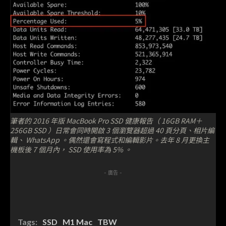
筆者的 2016 年版 MacBook Pro SSD 健康報告（ 16GB RAM＋
256GB SSD ）日常會同時開啟 3 個瀏覽器超過 40 頁分頁、相片編
輯、 WhatsApp 。偶然還會寫程式和編輯影片。去年 8 月更換主
機板後 7 個月內， SSD 使用率為 5% 。
- 廣告 -
Tags:
SSD
M1 Mac
TBW