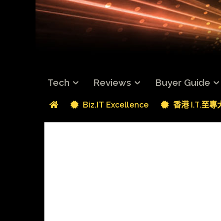
Tech
Reviews
Buyer Guide
Biz.IT Excellence
香港 I.T.至