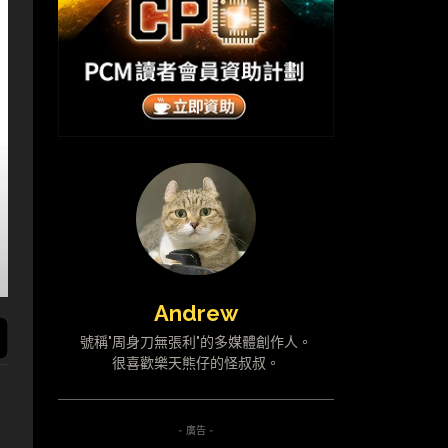
Andrew
號稱"周身刀無張利"的多媒體創作人。
很喜歡樂天熊仔的怪叔叔。
- 廣告 -