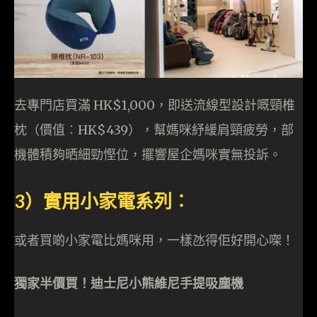
去專門店買滿 HK$1,000，即送流線型設計嘅頸椎
枕（價值︰HK$439），幫媽咪紓緩肩頸疲勞，部
機體積夠晒細勁慳位，擺響屋企媽咪實無投訴。
3）實用小家電系列︰
或者買啲小家電比媽咪用，一樣氹得佢好開心㗎！
獨家半價買！迪士尼小熊維尼手提吸塵機