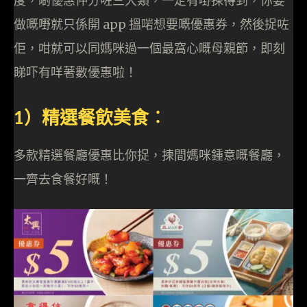
度，啲優惠仲分咗三大類，一定有嘢揀得到，你要
做嘅嘢就只係開 app 搵啱想要嘅優惠券，然後捉咗
佢，咁就可以同媽咪過一個最窩心嘅母親節，即刻
睇吓有咩著數優惠啦！
1）精選餐飲美食︰
多款精選餐廳優惠比你捉，揀間媽咪鍾意嘅餐廳，
一齊去食餐好嘅！