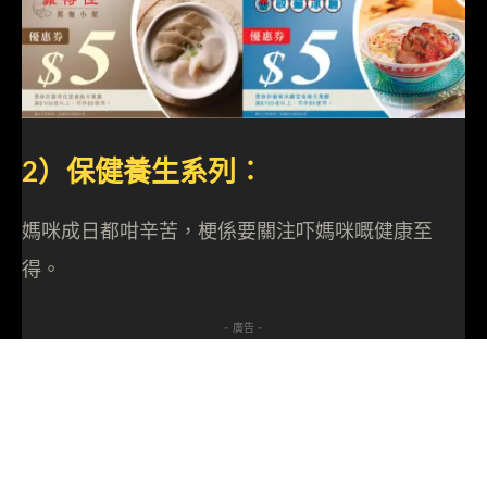
2）保健養生系列︰
媽咪成日都咁辛苦，梗係要關注吓媽咪嘅健康至
得。
- 廣告 -