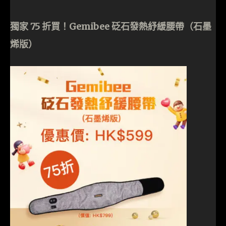
獨家 75 折買！Gemibee 砭石發熱紓緩腰帶（石墨
烯版）