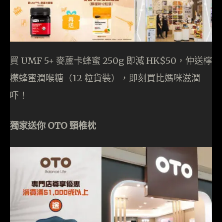
買 UMF 5+ 麥蘆卡蜂蜜 250g 即減 HK$50，仲送檸
檬蜂蜜潤喉糖（12 粒貨裝），即刻買比媽咪滋潤
吓！
獨家送你 OTO 頸椎枕