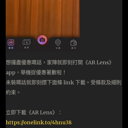
想攞盡優惠嘅話，家陣就即刻打開《AR Lens》
app，舉機捉優惠著數啦！
未裝嘅話就即刻㩒下面條 link 下載。受條款及細則
約束。
立即下載《AR Lens》：
https://onelink.to/4hnu38