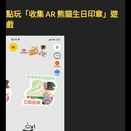
點玩「收集 AR 熊貓生日印章」遊
戲