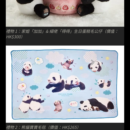
禮物 1：家姐「加加」& 細佬「得得」生日蛋糕毛公仔（價值：
HK$300）
禮物 2：熊貓寶寶毛毯（價值：HK$265）