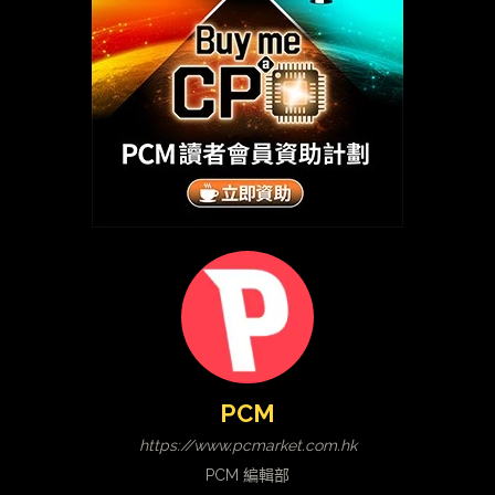
PCM
https://www.pcmarket.com.hk
PCM 編輯部