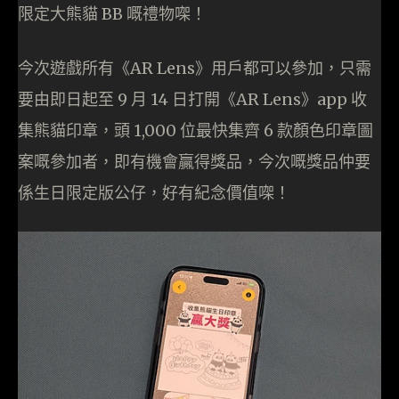
限定大熊貓 BB 嘅禮物㗎！
今次遊戲所有《AR Lens》用戶都可以參加，只需
要由即日起至 9 月 14 日打開《AR Lens》app 收
集熊貓印章，頭 1,000 位最快集齊 6 款顏色印章圖
案嘅參加者，即有機會贏得獎品，今次嘅獎品仲要
係生日限定版公仔，好有紀念價值㗎！