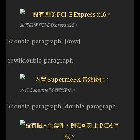
設有四條 PCI-E Express x16。
[/double_paragraph] [/row]
[row][double_paragraph]
內置 SupermeFX 音效優化。
[/double_paragraph][double_paragraph]