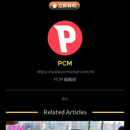
PCM
https://www.pcmarket.com.hk
PCM 編輯部
- 廣告 -
Related Articles