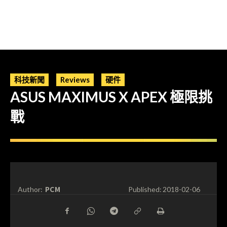
科技新聞
Reviews
硬件
ASUS MAXIMUS X APEX 極限挑
戰
PCM
Author:
Published:
2018-02-06