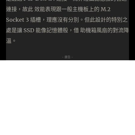
連接，故此 效能表現跟一般主機板上的 M.2
Socket 3 插槽，理應沒有分別。但此設計的特別之
處是讓 SSD 能像記憶體般，借 助機箱風扇的對流降
溫。
- 廣告 -