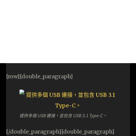
[row][double_paragraph]
提供多個 USB 連接，並包含 USB 3.1 Type-C。
[/double_paragraph][double_paragraph]