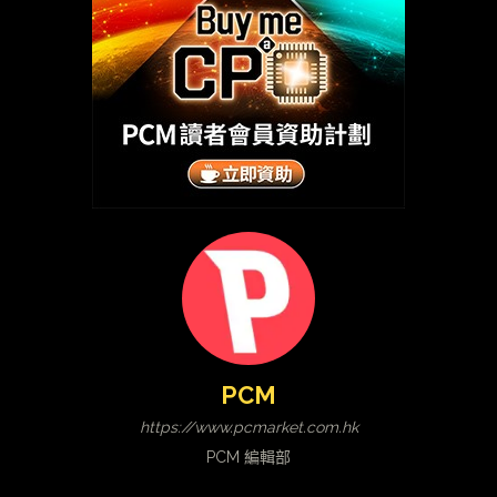
PCM
https://www.pcmarket.com.hk
PCM 編輯部