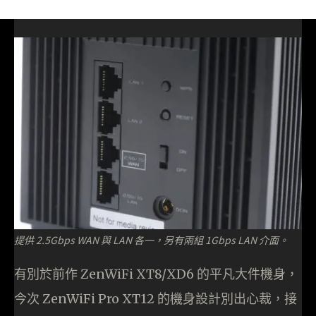
提供 2.5Gbps WAN 與 LAN 各一，另有兩組 1Gbps LAN 介面。
有別於前作 ZenWiFi XT8/XD6 的平凡大件機身，
今次 ZenWiFi Pro XT12 的機身設計別出心裁，接