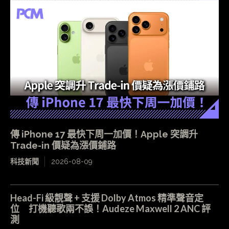
傳 iPhone 17 最快下周一加價！Apple 突調升
Trade-in 價疑為漲價鋪路
科技新聞
2026-08-09
Head-Fi 級靚聲 + 支援 Dolby Atmos 精準聲音定
位 打機聽歌兩不誤！Audeze Maxwell 2 ANC 評
測