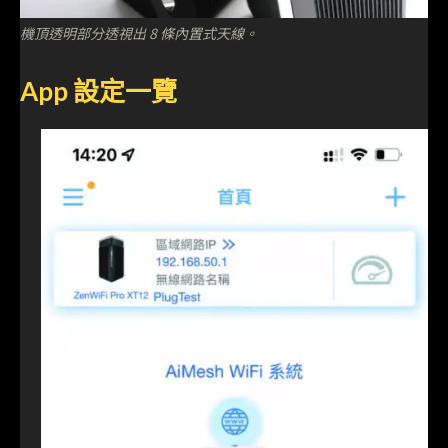
機頂透明部分透視出 8 條內置式天線。
App 設定一覽