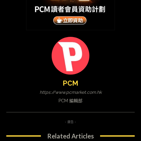
PCM
https://www.pcmarket.com.hk
PCM 編輯部
- 廣告 -
Related Articles